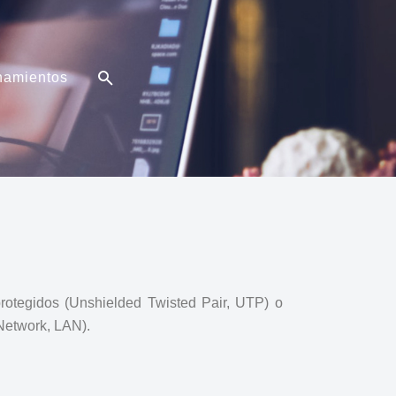
namientos
protegidos (Unshielded Twisted Pair, UTP) o
 Network, LAN).