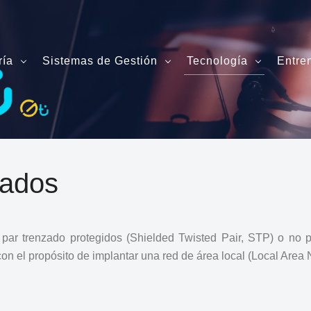
ría
Sistemas de Gestión
Tecnología
Entre
rados
 par trenzado protegidos (Shielded Twisted Pair, STP) o no 
o con el propósito de implantar una red de área local (Local Area