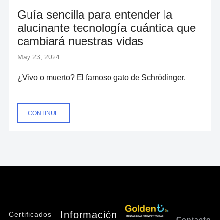
Guía sencilla para entender la
alucinante tecnología cuántica que
cambiará nuestras vidas
May 23, 2024
¿Vivo o muerto? El famoso gato de Schrödinger.
"GUÍA
CONTINUE
SENCILLA
PARA
ENTENDER
LA
ALUCINANTE
TECNOLOGÍA
CUÁNTICA
QUE
CAMBIARÁ
NUESTRAS
VIDAS"
Información
Certificados
Contacto