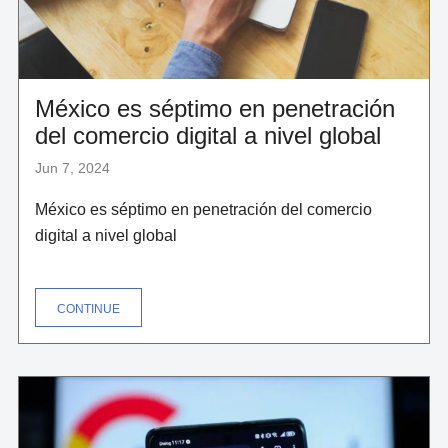
MUSK
ESTÁ
EN
CONTRA)"
México es séptimo en penetración
del comercio digital a nivel global
Jun 7, 2024
México es séptimo en penetración del comercio
digital a nivel global
"MÉXICO
CONTINUE
ES
SÉPTIMO
EN
PENETRACIÓN
DEL
COMERCIO
DIGITAL
A
NIVEL
GLOBAL"