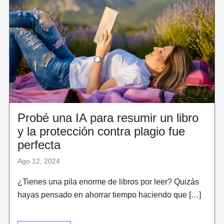
NUCLEARES
Y
MILITARES,
SEGÚN
EE.UU.
Y
REINO
UNIDO"
Probé una IA para resumir un libro
y la protección contra plagio fue
perfecta
Ago 12, 2024
¿Tienes una pila enorme de libros por leer? Quizás
hayas pensado en ahorrar tiempo haciendo que […]