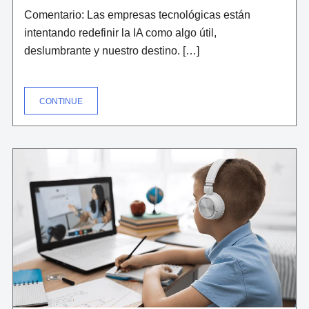
Comentario: Las empresas tecnológicas están
intentando redefinir la IA como algo útil,
deslumbrante y nuestro destino. […]
"EL
CONTINUE
FRACASO
DEL
ANUNCIO
OLÍMPICO
DE
GOOGLE
REVELA
POR
QUÉ
LOS
ANUNCIOS
SOBRE
IA
NOS
INCOMODAN"