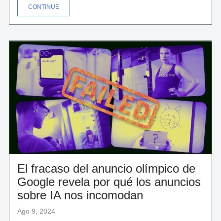
"PROBÉ
CONTINUE
UNA
IA
PARA
RESUMIR
UN
LIBRO
Y
LA
PROTECCIÓN
CONTRA
PLAGIO
FUE
PERFECTA"
El fracaso del anuncio olímpico de
Google revela por qué los anuncios
sobre IA nos incomodan
Ago 9, 2024