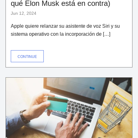
qué Elon Musk está en contra)
Jun 12, 2024
Apple quiere relanzar su asistente de voz Siri y su
sistema operativo con la incorporación de […]
"QUÉ
CONTINUE
ES
APPLE
INTELLIGENCE,
LA
APUESTA
DE
APPLE
POR
LA
IA
INCORPORANDO
CHATGPT
A
LOS
IPHONES
Y
OTROS
DISPOSITIVOS
(Y
POR
QUÉ
ELON