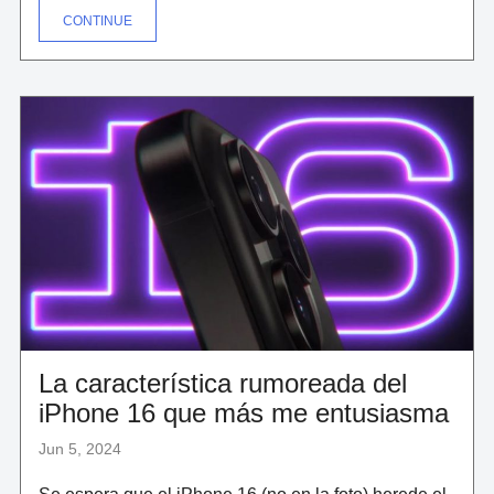
"CÓMO
CONTINUE
EL
NUEVO
ALGORITMO
DE
GOOGLE
Y
LA
IA
ESTÁN
TRANSFORMANDO
LOS
RESULTADOS
DE
NUESTRAS
BÚSQUEDAS
(Y
QUIÉN
SALE
PERDIENDO)"
La característica rumoreada del
iPhone 16 que más me entusiasma
Jun 5, 2024