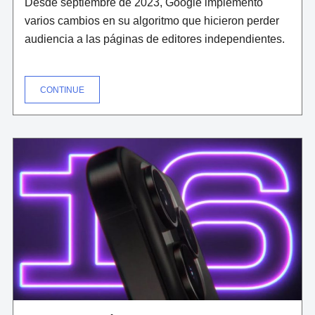
Desde septiembre de 2023, Google implementó
varios cambios en su algoritmo que hicieron perder
audiencia a las páginas de editores independientes.
"CÓMO
CONTINUE
EL
NUEVO
ALGORITMO
DE
GOOGLE
Y
LA
IA
ESTÁN
TRANSFORMANDO
LOS
RESULTADOS
DE
NUESTRAS
BÚSQUEDAS
(Y
QUIÉN
SALE
PERDIENDO)"