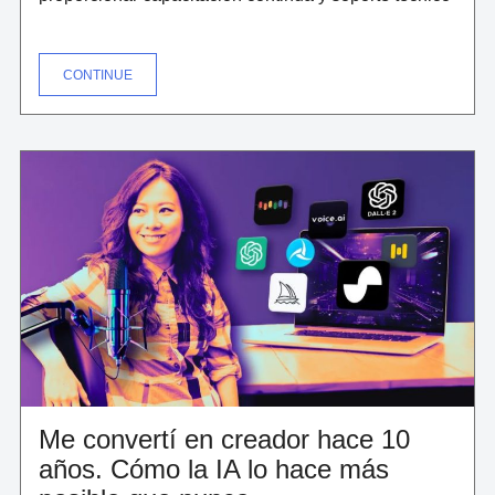
"NEARSHORING:
CONTINUE
EL
CAMINO
DORADO
PARA
REVENDEDORES
DE
TECNOLOGÍA
EN
MÉXICO"
Me convertí en creador hace 10
años. Cómo la IA lo hace más