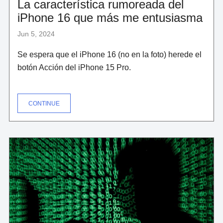
La característica rumoreada del
iPhone 16 que más me entusiasma
Jun 5, 2024
Se espera que el iPhone 16 (no en la foto) herede el
botón Acción del iPhone 15 Pro.
"LA
CONTINUE
CARACTERÍSTICA
RUMOREADA
DEL
IPHONE
16
QUE
MÁS
ME
ENTUSIASMA"