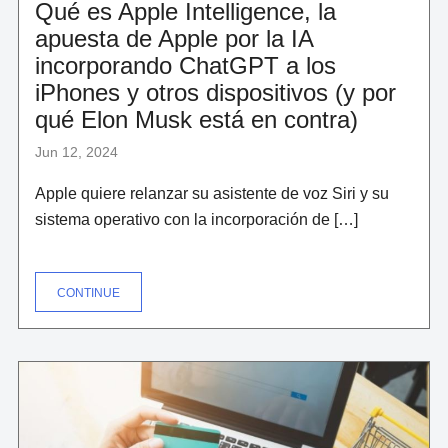
Qué es Apple Intelligence, la
apuesta de Apple por la IA
incorporando ChatGPT a los
iPhones y otros dispositivos (y por
qué Elon Musk está en contra)
Jun 12, 2024
Apple quiere relanzar su asistente de voz Siri y su
sistema operativo con la incorporación de […]
"QUÉ
CONTINUE
ES
APPLE
INTELLIGENCE,
LA
APUESTA
DE
APPLE
POR
LA
IA
INCORPORANDO
CHATGPT
A