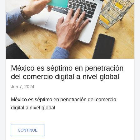
LOS
IPHONES
Y
OTROS
DISPOSITIVOS
(Y
POR
QUÉ
ELON
MUSK
ESTÁ
EN
CONTRA)"
México es séptimo en penetración
del comercio digital a nivel global
Jun 7, 2024
México es séptimo en penetración del comercio
digital a nivel global
"MÉXICO
CONTINUE
ES
SÉPTIMO