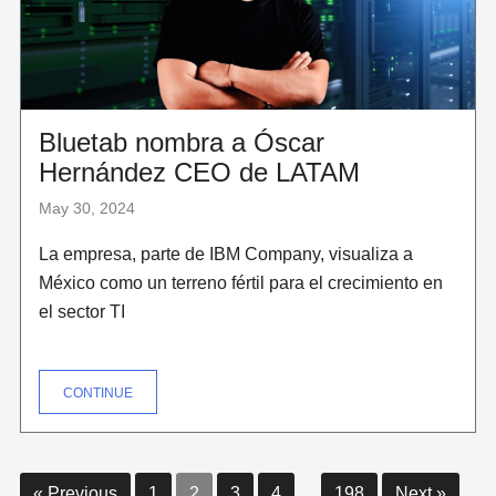
Bluetab nombra a Óscar
Hernández CEO de LATAM
May 30, 2024
La empresa, parte de IBM Company, visualiza a
México como un terreno fértil para el crecimiento en
el sector TI
"BLUETAB
CONTINUE
NOMBRA
A
ÓSCAR
HERNÁNDEZ
CEO
DE
Paginación
LATAM"
« Previous
1
2
3
4
…
198
Next »