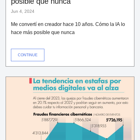
posible que nunca
Jun 4, 2024
Me convertí en creador hace 10 años. Cómo la IA lo
hace más posible que nunca
"ME
CONTINUE
CONVERTÍ
EN
CREADOR
HACE
10
AÑOS.
CÓMO
LA
IA
LO
HACE
MÁS
POSIBLE
QUE
NUNCA"