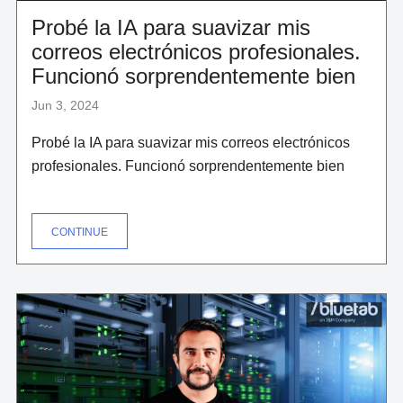
Probé la IA para suavizar mis
correos electrónicos profesionales.
Funcionó sorprendentemente bien
Jun 3, 2024
Probé la IA para suavizar mis correos electrónicos
profesionales. Funcionó sorprendentemente bien
"PROBÉ
CONTINUE
LA
IA
PARA
SUAVIZAR
MIS
CORREOS
ELECTRÓNICOS
PROFESIONALES.
FUNCIONÓ
SORPRENDENTEMENTE
BIEN"