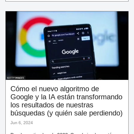
EN
PENETRACIÓN
DEL
COMERCIO
DIGITAL
A
NIVEL
GLOBAL"
Cómo el nuevo algoritmo de
Google y la IA están transformando
los resultados de nuestras
búsquedas (y quién sale perdiendo)
Jun 6, 2024