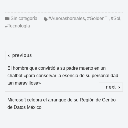
Sin categoría
#Aurorasboreales
,
#GoldenTI
,
#Sol
,
#Tecnología
previous
Navegación
El hombre que convirtió a su padre muerto en un
de
chatbot «para conservar la esencia de su personalidad
entradas
tan maravillosa»
next
Microsoft celebra el arranque de su Región de Centro
de Datos México